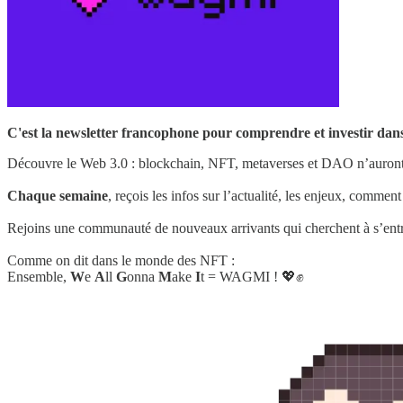
C'est la newsletter francophone pour comprendre et investir dan
Découvre le Web 3.0 : blockchain, NFT, metaverses et DAO n’auront p
Chaque semaine
, reçois les infos sur l’actualité, les enjeux, comment
Rejoins une communauté de nouveaux arrivants qui cherchent à s’entr
Comme on dit dans le monde des NFT :
Ensemble,
W
e
A
ll
G
onna
M
ake
I
t = WAGMI ! 💖✊